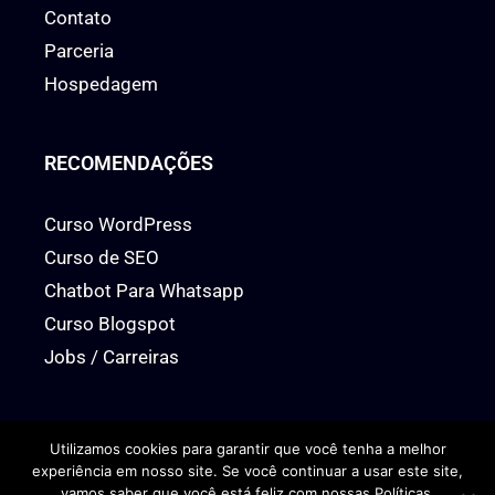
Contato
Parceria
Hospedagem
RECOMENDAÇÕES
Curso WordPress
Curso de SEO
Chatbot Para Whatsapp
Curso Blogspot
Jobs / Carreiras
Utilizamos cookies para garantir que você tenha a melhor
experiência em nosso site. Se você continuar a usar este site,
© 2026 www.econhecimento.com
Todos os direitos Reservados
vamos saber que você está feliz com nossas Políticas.