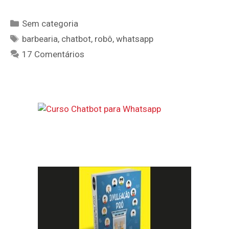
WHATSAPP
PARA
Categorias
Sem categoria
BARBEARIA
Tags
barbearia
,
chatbot
,
robô
,
whatsapp
17 Comentários