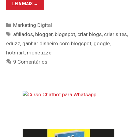
BLOGSPOT
LEIA MAIS →
PARA
AFILIADOS
Categorias
Marketing Digital
Tags
afiliados
,
blogger
,
blogspot
,
criar blogs
,
criar sites
,
eduzz
,
ganhar dinheiro com blogspot
,
google
,
hotmart
,
monetizze
9 Comentários