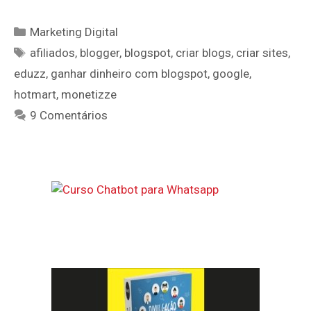
AFILIADOS
Categorias
Marketing Digital
Tags
afiliados
,
blogger
,
blogspot
,
criar blogs
,
criar sites
,
eduzz
,
ganhar dinheiro com blogspot
,
google
,
hotmart
,
monetizze
9 Comentários